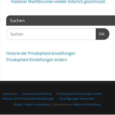
Hüstener Marktbrunnen wieder österlich geschmückt
Suchen
OK
Historie der Privatsphäre-Einstellungen
Privatsphäre-Einstellungen ändern
Impressum
Datenschutzerklärung
Privatsphäre-Einstellungen ändern
Historie der Privatsphäre-Einstellungen
Einwilligungen widerrufen
Hüsten, mitten in Arnsberg
| Präsentiert von
Mantra
&
WordPress.